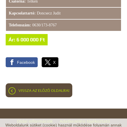
Csatorna:
Telken
Kapcsolattartó:
Doncsecz Judit
Telefonszám:
0630/173-8767
Ár: 6 000 000 Ft
Facebook
X
VISSZA AZ ELŐZŐ OLDALRA!
Oldal információk
Adatkezelési tájékoztató
Weboldalunk sütiket (cookie) használ működése folyamán annak