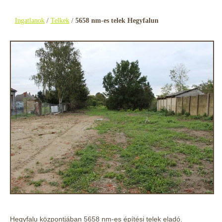
Ingatlanok
/
Telkek
/
5658 nm-es telek Hegyfalun
Hegyfalu központjában 5658 nm-es építési telek eladó.