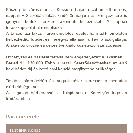
Kőszeg belvárosában a Kossuth Lajos utcában 68 nm-es,
nappali + 2 szobás lakás kiadó önmagára és környezetére is
igényes bérlők részére azonnali költözéssel. A nappali
teraszkapcsolattal rendelkezik.
A társasházi lakás háromemeletes épület harmadik emeletén
helyezkedik, fűtését és melegvíz ellátását a Távhő szolgáltatja.
A lakás bútorozva és gépesítve kiadó közjegyzői szerződéssel.
Dohányzás és háziállat tartása nem engedélyezett a lakásban.
Bérleti díj: 130.000 Ft/hó + rezsi. Szerződéskötéshez az első
havi bérleti díj és kettő havi kaució megfizetése szükséges.
További információért és megtekintésért keressen a megadott
elérhetőségeimen.
Az ingatlan bérbeadását a Tulajdonos a Borostyán Ingatlan
Irodára bízta.
Paraméterek:
Település:
Kőszeg