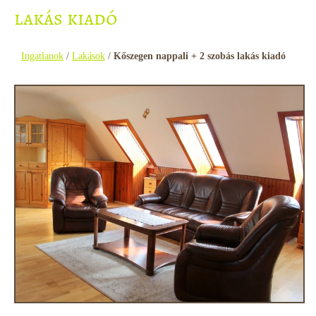
lakás kiadó
Ingatlanok
/
Lakások
/
Kőszegen nappali + 2 szobás lakás kiadó