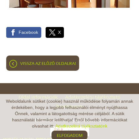
Facebook
X
VISSZA AZ ELŐZŐ OLDALRA!
Oldal információk
Adatkezelési tájékoztató
Weboldalunk sütiket (cookie) használ működése folyamán annak
Impresszum
érdekében, hogy a legjobb felhasználói élményt nyújthassa
Önnek, valamint a látogatottság mérése céljából. A sütik
© 2026 - Minden jog fenntartva
használatát bármikor letilthatja! Erről bővebb információkat
olvashat itt:
Adatkezelési tájékoztatónk
ELFOGADOM