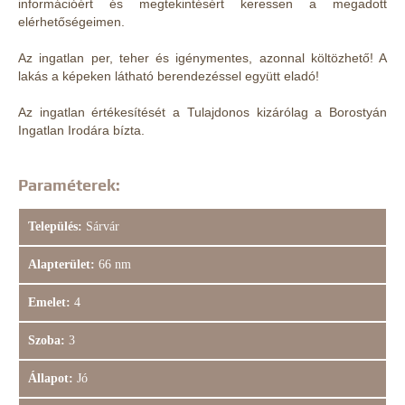
információért és megtekintésért keressen a megadott
elérhetőségeimen.
Az ingatlan per, teher és igénymentes, azonnal költözhető! A
lakás a képeken látható berendezéssel együtt eladó!
Az ingatlan értékesítését a Tulajdonos kizárólag a Borostyán
Ingatlan Irodára bízta.
Paraméterek:
Település:
Sárvár
Alapterület:
66 nm
Emelet:
4
Szoba:
3
Állapot:
Jó