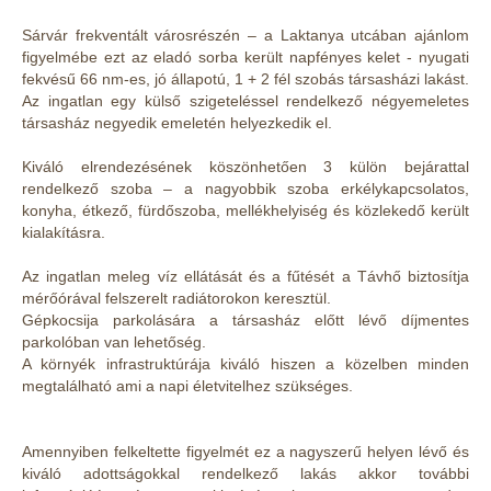
Sárvár frekventált városrészén – a Laktanya utcában ajánlom
figyelmébe ezt az eladó sorba került napfényes kelet - nyugati
fekvésű 66 nm-es, jó állapotú, 1 + 2 fél szobás társasházi lakást.
Az ingatlan egy külső szigeteléssel rendelkező négyemeletes
társasház negyedik emeletén helyezkedik el.
Kiváló elrendezésének köszönhetően 3 külön bejárattal
rendelkező szoba – a nagyobbik szoba erkélykapcsolatos,
konyha, étkező, fürdőszoba, mellékhelyiség és közlekedő került
kialakításra.
Az ingatlan meleg víz ellátását és a fűtését a Távhő biztosítja
mérőórával felszerelt radiátorokon keresztül.
Gépkocsija parkolására a társasház előtt lévő díjmentes
parkolóban van lehetőség.
A környék infrastruktúrája kiváló hiszen a közelben minden
megtalálható ami a napi életvitelhez szükséges.
Amennyiben felkeltette figyelmét ez a nagyszerű helyen lévő és
kiváló adottságokkal rendelkező lakás akkor további