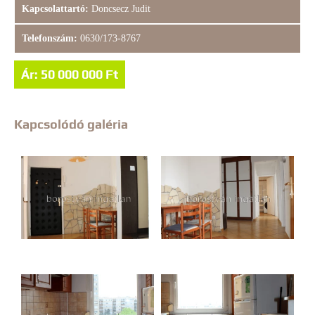
Kapcsolattartó:
Doncsecz Judit
Telefonszám:
0630/173-8767
Ár: 50 000 000 Ft
Kapcsolódó galéria