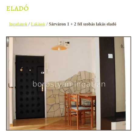
eladó
Ingatlanok
/
Lakások
/
Sárváron 1 + 2 fél szobás lakás eladó