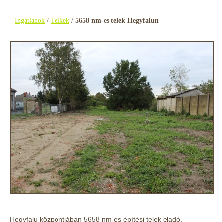
Ingatlanok
/
Telkek
/
5658 nm-es telek Hegyfalun
Hegyfalu központjában 5658 nm-es építési telek eladó.