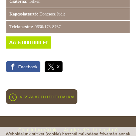
Csatorna:
Telken
Kapcsolattartó:
Doncsecz Judit
Telefonszám:
0630/173-8767
Ár: 6 000 000 Ft
Facebook
X
VISSZA AZ ELŐZŐ OLDALRA!
Oldal információk
Adatkezelési tájékoztató
Weboldalunk sütiket (cookie) használ működése folyamán annak