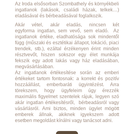
Az Iroda elsősorban Szombathely és környékbeli
ingatlanok (lakások, családi házak, telkek…)
eladásával és bérbeadásával foglalkozik.
Akár vétel, akár eladás, nincsen két
egyforma ingatlan, sem vevő, sem eladó. Az
ingatlanok értéke, eladhatósága sok mindentől
függ (műszaki és esztétikai állapot, lokáció, piaci
trendek, stb.), ezáltal érzékenyen érint minden
résztvevőt, hiszen sokszor egy élet munkája
fekszik egy adott lakás vagy ház eladásában,
megvásárlásában.
Az ingatlanok értékesítése során az emberi
értékeket tartom fontosnak: a korrekt és pozitív
hozzáállást, emberbaráti ügyintézést. Arra
törekszem, hogy ügyfeleim úgy érezzék
maximális figyelmet szentelek rájuk, legyen szó
akár ingatlan értékesítésről, bérbeadásról vagy
vásárlásról. Ami biztos, minden ügylet mögött
emberek állnak, akiknek igyekszem adott
esetben megoldást kínálni vagy tanácsot adni.