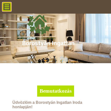
Borostyán Ingatlan
Borostyán Ingatlan
Borostyán Ingatlan
Borostyán Ingatlan
Borostyán Ingatlan
Bemutatkozás
Üdvözlöm a Borostyán Ingatlan Iroda
honlapján!