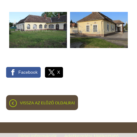
Facebook
X
VISSZA AZ ELŐZŐ OLDALRA!
Oldal információk
Adatkezelési tájékoztató