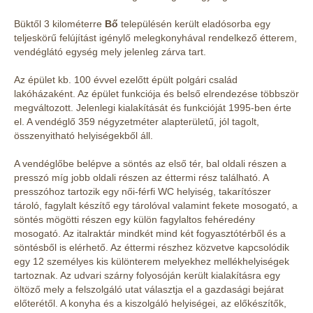
Büktől 3 kilométerre
Bő
településén került eladósorba egy
teljeskörű felújítást igénylő melegkonyhával rendelkező étterem,
vendéglátó egység mely jelenleg zárva tart.
Az épület kb. 100 évvel ezelőtt épült polgári család
lakóházaként. Az épület funkciója és belső elrendezése többször
megváltozott. Jelenlegi kialakítását és funkcióját 1995-ben érte
el. A vendéglő 359 négyzetméter alapterületű, jól tagolt,
összenyitható helyiségekből áll.
A vendéglőbe belépve a söntés az első tér, bal oldali részen a
presszó míg jobb oldali részen az éttermi rész található. A
presszóhoz tartozik egy női-férfi WC helyiség, takarítószer
tároló, fagylalt készítő egy tárolóval valamint fekete mosogató, a
söntés mögötti részen egy külön fagylaltos fehéredény
mosogató. Az italraktár mindkét mind két fogyasztótérből és a
söntésből is elérhető. Az éttermi részhez közvetve kapcsolódik
egy 12 személyes kis különterem melyekhez mellékhelyiségek
tartoznak. Az udvari szárny folyosóján került kialakításra egy
öltöző mely a felszolgáló utat választja el a gazdasági bejárat
előterétől. A konyha és a kiszolgáló helyiségei, az előkészítők,