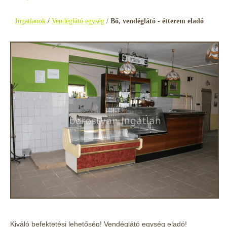
Ingatlanok
/
Vendéglátó egység
/
Bő, vendéglátó - étterem eladó
Kiváló befektetési lehetőség! Vendéglátó egység eladó!