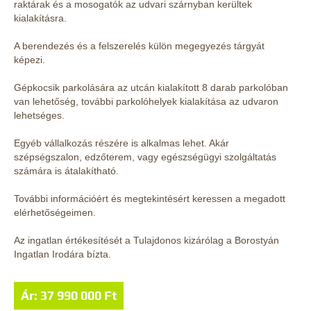
raktárak és a mosogatók az udvari szárnyban kerültek
kialakításra.
A berendezés és a felszerelés külön megegyezés tárgyát
képezi.
Gépkocsik parkolására az utcán kialakított 8 darab parkolóban
van lehetőség, további parkolóhelyek kialakítása az udvaron
lehetséges.
Egyéb vállalkozás részére is alkalmas lehet. Akár
szépségszalon, edzőterem, vagy egészségügyi szolgáltatás
számára is átalakítható.
További információért és megtekintésért keressen a megadott
elérhetőségeimen.
Az ingatlan értékesítését a Tulajdonos kizárólag a Borostyán
Ingatlan Irodára bízta.
Ár: 37 990 000 Ft