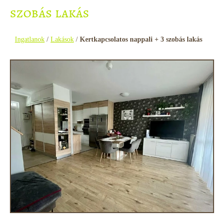
szobás lakás
Ingatlanok
/
Lakások
/
Kertkapcsolatos nappali + 3 szobás lakás