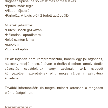
•Ingatlan típusa: belső kétszintes sorházi lakás
•Építési mód: tégla
•Állapot: újszerű
•Parkolás: A lakás előtt 2 fedett autóbeálló
Műszaki jellemzők
•Fűtés: Bosch gázkazán
•Hőleadás: lapradiátorok
•felső szinten klíma
•napelem
•Szigetelt épület
Ez az ingatlan nem kompromisszum, hanem egy jól átgondolt,
alacsony rezsijű, hosszú távon is értékálló otthon, amely ideális
választás családoknak vagy azoknak, akik nyugodt
környezetben szeretnének élni, mégis városi infrastruktúra
közelében.
További információért és megtekintésért keressen a megadott
elérhetőségeimen.
Paraméterek: