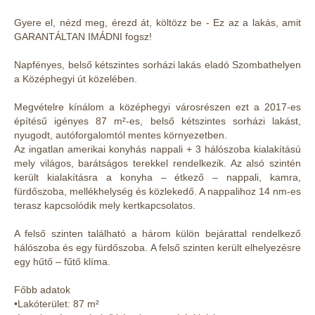
Gyere el, nézd meg, érezd át, költözz be - Ez az a lakás, amit
GARANTÁLTAN IMÁDNI fogsz!
Napfényes, belső kétszintes sorházi lakás eladó Szombathelyen
a Középhegyi út közelében.
Megvételre kínálom a középhegyi városrészen ezt a 2017-es
építésű igényes 87 m²-es, belső kétszintes sorházi lakást,
nyugodt, autóforgalomtól mentes környezetben.
Az ingatlan amerikai konyhás nappali + 3 hálószoba kialakítású
mely világos, barátságos terekkel rendelkezik. Az alsó szintén
került kialakításra a konyha – étkező – nappali, kamra,
fürdőszoba, mellékhelység és közlekedő. A nappalihoz 14 nm-es
terasz kapcsolódik mely kertkapcsolatos.
A felső szinten található a három külön bejárattal rendelkező
hálószoba és egy fürdőszoba. A felső szinten került elhelyezésre
egy hűtő – fűtő klíma.
Főbb adatok
•Lakóterület: 87 m²