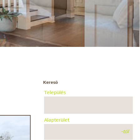
Kereső
Település
Alapterület
-tól