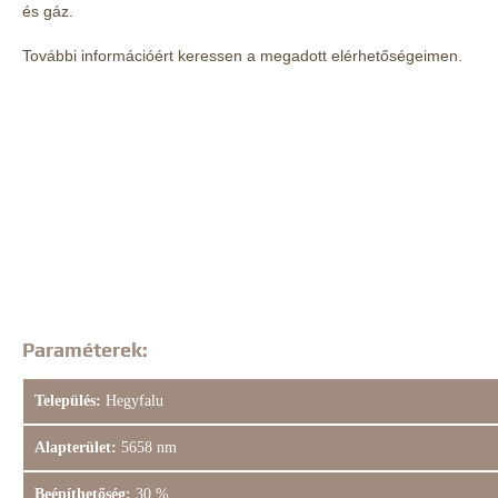
és gáz.
További információért keressen a megadott elérhetőségeimen.
Paraméterek:
Település:
Hegyfalu
Alapterület:
5658 nm
Beépíthetőség:
30 %