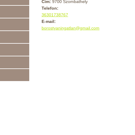
Cím:
9700 Szombathely
Telefon:
36301738767
E-mail:
borostyaningatlan@gmail.com