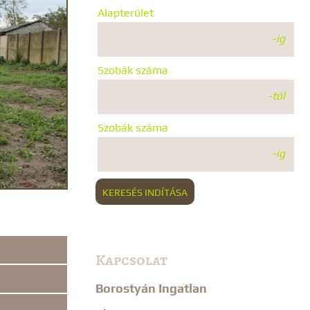
Alapterület
-ig
Szobák száma
-tól
Szobák száma
-ig
KERESÉS INDÍTÁSA
Kapcsolat
Borostyán Ingatlan