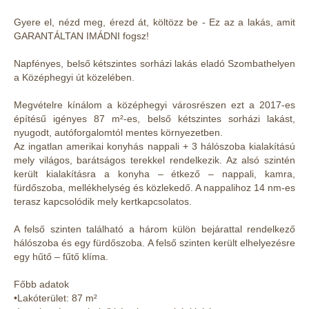
Gyere el, nézd meg, érezd át, költözz be - Ez az a lakás, amit
GARANTÁLTAN IMÁDNI fogsz!
Napfényes, belső kétszintes sorházi lakás eladó Szombathelyen
a Középhegyi út közelében.
Megvételre kínálom a középhegyi városrészen ezt a 2017-es
építésű igényes 87 m²-es, belső kétszintes sorházi lakást,
nyugodt, autóforgalomtól mentes környezetben.
Az ingatlan amerikai konyhás nappali + 3 hálószoba kialakítású
mely világos, barátságos terekkel rendelkezik. Az alsó szintén
került kialakításra a konyha – étkező – nappali, kamra,
fürdőszoba, mellékhelység és közlekedő. A nappalihoz 14 nm-es
terasz kapcsolódik mely kertkapcsolatos.
A felső szinten található a három külön bejárattal rendelkező
hálószoba és egy fürdőszoba. A felső szinten került elhelyezésre
egy hűtő – fűtő klíma.
Főbb adatok
•Lakóterület: 87 m²