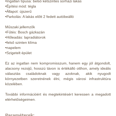
•Ingatlan típusa: belső kétszintes sorházi lakás
•Építési mód: tégla
•Állapot: újszerű
•Parkolás: A lakás előtt 2 fedett autóbeálló
Műszaki jellemzők
•Fűtés: Bosch gázkazán
•Hőleadás: lapradiátorok
•felső szinten klíma
•napelem
•Szigetelt épület
Ez az ingatlan nem kompromisszum, hanem egy jól átgondolt,
alacsony rezsijű, hosszú távon is értékálló otthon, amely ideális
választás családoknak vagy azoknak, akik nyugodt
környezetben szeretnének élni, mégis városi infrastruktúra
közelében.
További információért és megtekintésért keressen a megadott
elérhetőségeimen.
Paraméterek: