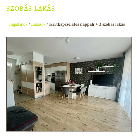
szobás lakás
Ingatlanok
/
Lakások
/
Kertkapcsolatos nappali + 3 szobás lakás