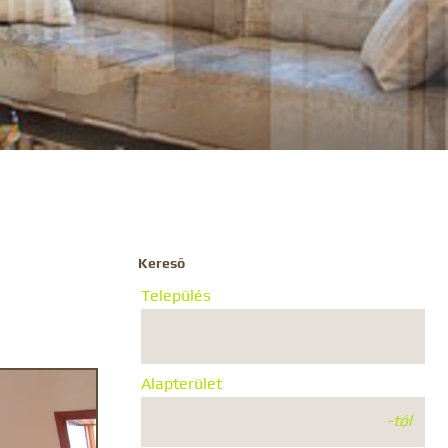
Kereső
Település
Alapterület
-tól