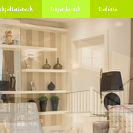
olgáltatások
Ingatlanok
Galéria