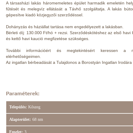
A társasházi lakás háromemeletes épület harmadik emeletén hel
fűtését és melegvíz ellátását a Távhő szolgáltatja. A lakás bút
gépesítve kiadó közjegyzői szerződéssel.
Dohányzás és háziállat tartása nem engedélyezett a lakásban.
Bérleti díj: 130.000 Ft/hó + rezsi. Szerződéskötéshez az első havi bé
és kettő havi kaució megfizetése szükséges.
További információért és megtekintésért keressen a m
elérhetőségeimen.
Az ingatlan bérbeadását a Tulajdonos a Borostyán Ingatlan Irodára 
Paraméterek:
Település:
Kőszeg
Alapterület:
68 nm
Emelet:
3