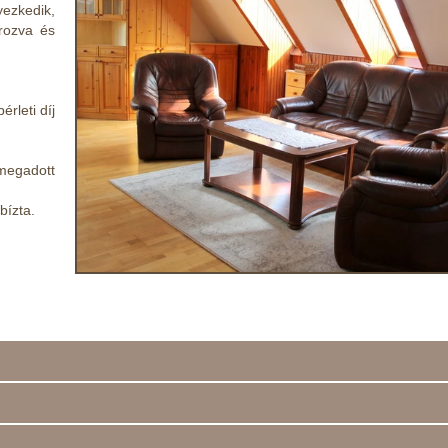
yezkedik,
orozva és
rleti díj
egadott
bízta.