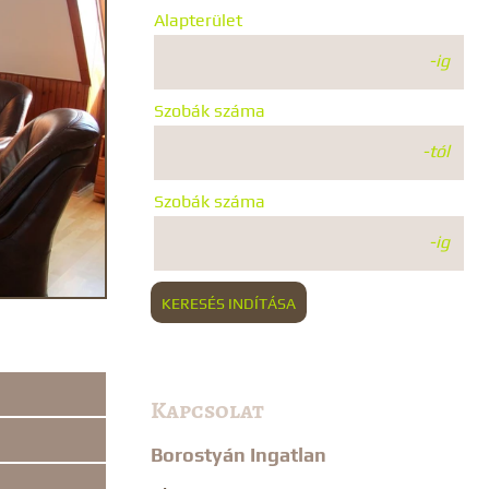
Alapterület
-ig
Szobák száma
-tól
Szobák száma
-ig
KERESÉS INDÍTÁSA
Kapcsolat
Borostyán Ingatlan