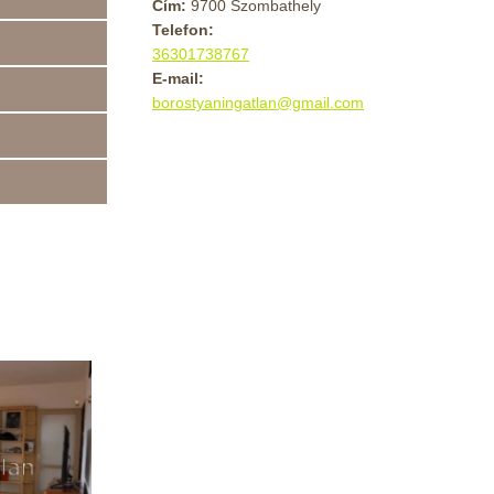
Cím:
9700 Szombathely
Telefon:
36301738767
E-mail:
borostyaningatlan@gmail.com