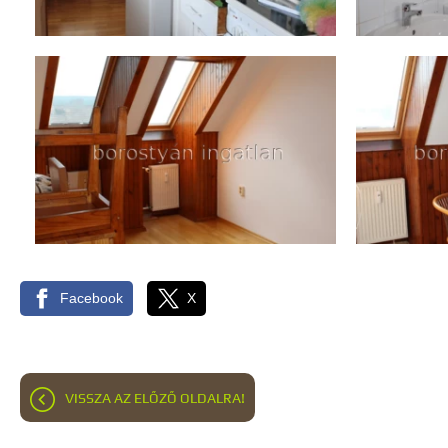
Facebook
X
VISSZA AZ ELŐZŐ OLDALRA!