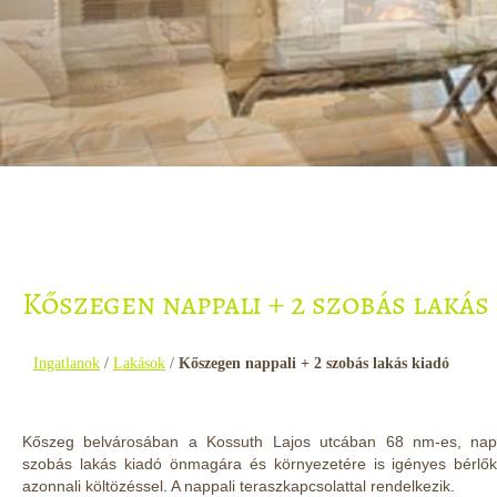
Kőszegen nappali + 2 szobás lakás
Ingatlanok
/
Lakások
/
Kőszegen nappali + 2 szobás lakás kiadó
Kőszeg belvárosában a Kossuth Lajos utcában 68 nm-es, nap
szobás lakás kiadó önmagára és környezetére is igényes bérlők
azonnali költözéssel. A nappali teraszkapcsolattal rendelkezik.